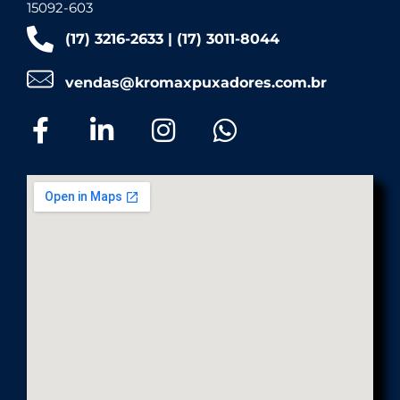
F
15092-603
(17) 3216-2633 | (17) 3011-8044
r
vendas@kromaxpuxadores.com.br
i
s
o