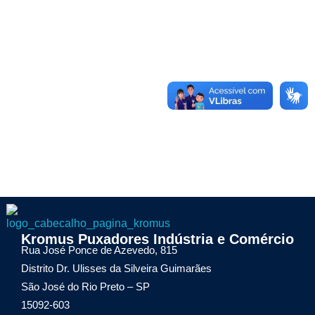
Kromax Puxadores
Kromus Puxadores Indústria e Comércio
Fábrica de ferragens especializada em Puxadores em Inox e Alumínio, Dobradiças Pivotantes e Kits Aparentes
Rua José Ponce de Azevedo, 815
Distrito Dr. Ulisses da Silveira Guimarães
São José do Rio Preto – SP
15092-603