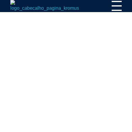
Kromax Puxadores
Fábrica de ferragens especializada em Puxadores em Inox e Alumínio, Dobradiças Pivotantes e Kits Aparentes
Acabamentos Sanitários