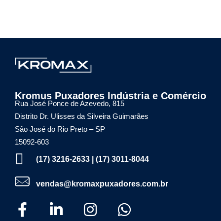
Kromax Puxadores
Fábrica de ferragens especializada em Puxadores em Inox e Alumínio, Dobradiças Pivotantes e Kits Aparentes
Kromus Puxadores Indústria e Comércio
Rua José Ponce de Azevedo, 815
Distrito Dr. Ulisses da Silveira Guimarães
São José do Rio Preto – SP
15092-603
(17) 3216-2633 | (17) 3011-8044
vendas@kromaxpuxadores.com.br