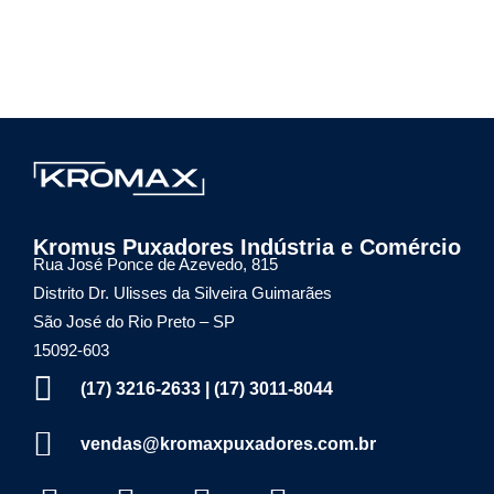
Kromax Puxadores
Fábrica de ferragens especializada em Puxadores em Inox e Alumínio, Dobradiças Pivotantes e Kits Aparentes
Kromus Puxadores Indústria e Comércio
Rua José Ponce de Azevedo, 815
Distrito Dr. Ulisses da Silveira Guimarães
São José do Rio Preto – SP
15092-603
(17) 3216-2633 | (17) 3011-8044
vendas@kromaxpuxadores.com.br