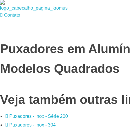
Kromax Puxadores
Fábrica de ferragens especializada em Puxadores em Inox e Alumínio, Dobradiças Pivotantes e Kits Aparentes
ontato
Puxadores em Alumín
Modelos Quadrados
Veja também outras l
Puxadores - Inox - Série 200
Puxadores - Inox - 304