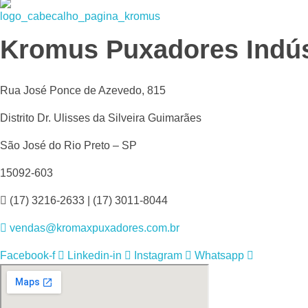
Kromax Puxadores
Fábrica de ferragens especializada em Puxadores em Inox e Alumínio, Dobradiças Pivotantes e Kits Aparentes
Kromus Puxadores Indús
Rua José Ponce de Azevedo, 815
Distrito Dr. Ulisses da Silveira Guimarães
São José do Rio Preto – SP
15092-603
(17) 3216-2633 | (17) 3011-8044
vendas@kromaxpuxadores.com.br
Facebook-f
Linkedin-in
Instagram
Whatsapp