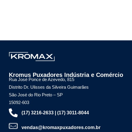
Kromax Puxadores
Fábrica de ferragens especializada em Puxadores em Inox e Alumínio, Dobradiças Pivotantes e Kits Aparentes
Kromus Puxadores Indústria e Comércio
Rua José Ponce de Azevedo, 815
Distrito Dr. Ulisses da Silveira Guimarães
São José do Rio Preto – SP
15092-603
(17) 3216-2633 | (17) 3011-8044
vendas@kromaxpuxadores.com.br