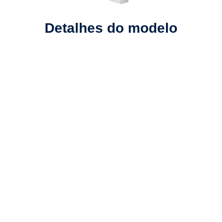
d
Detalhes do modelo
o