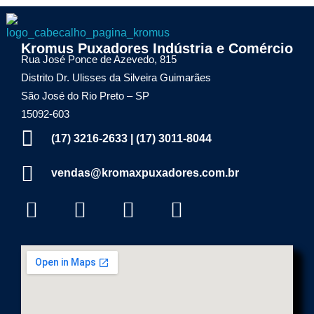
Kromax Puxadores
Kromus Puxadores Indústria e Comércio
Fábrica de ferragens especializada em Puxadores em Inox e Alumínio, Dobradiças Pivotantes e Kits Aparentes
Rua José Ponce de Azevedo, 815
Distrito Dr. Ulisses da Silveira Guimarães
São José do Rio Preto – SP
15092-603
(17) 3216-2633 | (17) 3011-8044
vendas@kromaxpuxadores.com.br