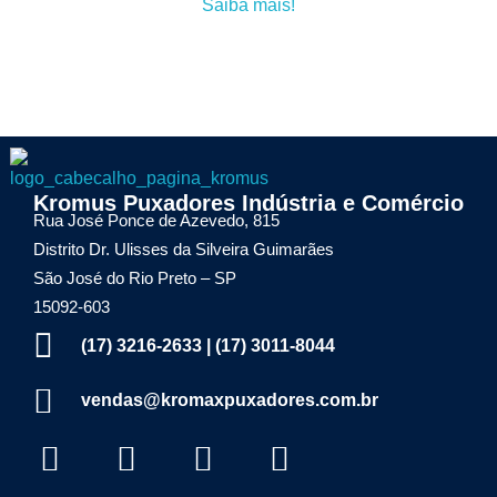
Saiba mais!
Kromax Puxadores
Kromus Puxadores Indústria e Comércio
Fábrica de ferragens especializada em Puxadores em Inox e Alumínio, Dobradiças Pivotantes e Kits Aparentes
Rua José Ponce de Azevedo, 815
Distrito Dr. Ulisses da Silveira Guimarães
São José do Rio Preto – SP
15092-603
(17) 3216-2633 | (17) 3011-8044
vendas@kromaxpuxadores.com.br