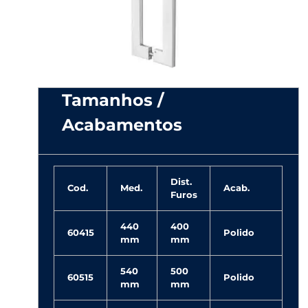
T
–
1
Tamanhos /
5
Acabamentos
×
Dist.
4
Cod.
Med.
Acab.
Furos
0
440
400
60415
Polido
mm
mm
540
500
60515
Polido
mm
mm