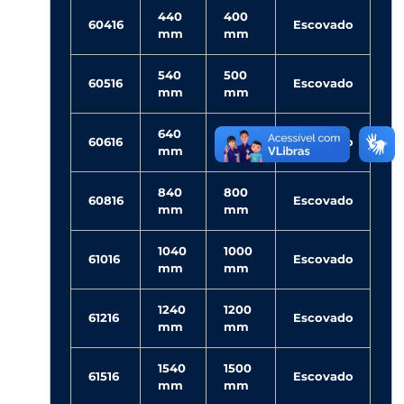
440
400
60416
Escovado
mm
mm
540
500
60516
Escovado
mm
mm
640
600
60616
Escovado
mm
mm
840
800
60816
Escovado
mm
mm
1040
1000
61016
Escovado
mm
mm
1240
1200
61216
Escovado
mm
mm
1540
1500
61516
Escovado
mm
mm