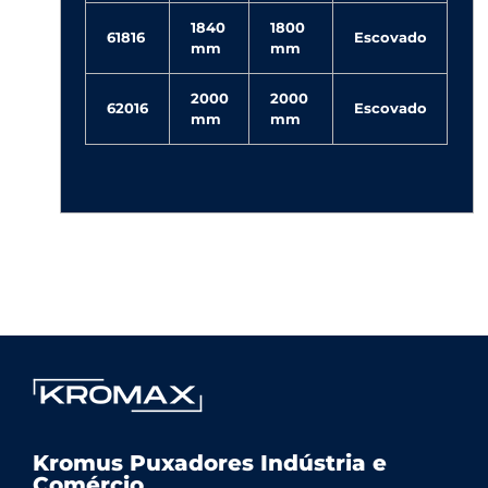
1840
1800
61816
Escovado
mm
mm
2000
2000
62016
Escovado
mm
mm
Kromax Puxadores
Fábrica de ferragens especializada em Puxadores em Inox e Alumínio, Dobradiças Pivotantes e Kits Aparentes
Kromus Puxadores Indústria e
Comércio