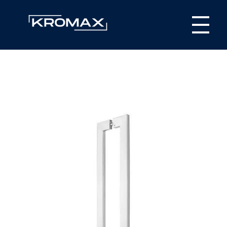
Kromax Puxadores
Fábrica de ferragens especializada em Puxadores em Inox e Alumínio, Dobradiças Pivotantes e Kits Aparentes
N
i
l
o
–