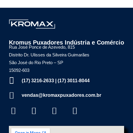
i
d
Kromax Puxadores
Fábrica de ferragens especializada em Puxadores em Inox e Alumínio, Dobradiças Pivotantes e Kits Aparentes
Kromus Puxadores Indústria e Comércio
o
Rua José Ponce de Azevedo, 815
Distrito Dr. Ulisses da Silveira Guimarães
–
São José do Rio Preto – SP
15092-603
L
(17) 3216-2633 | (17) 3011-8044
a
vendas@kromaxpuxadores.com.br
d
o