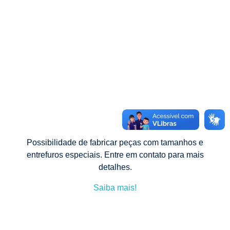
i
ê
n
i
c
o
Possibilidade de fabricar peças com tamanhos e
entrefuros especiais. Entre em contato para mais
P
detalhes.
Saiba mais!
o
l