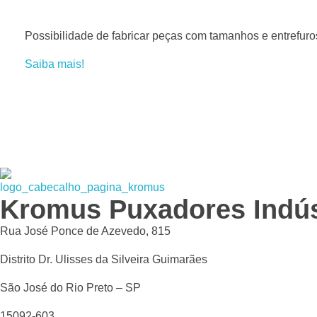
n
Possibilidade de fabricar peças com tamanhos e entrefuro
Saiba mais!
i
c
o
P
Kromus Puxadores Indús
Kromax Puxadores
Fábrica de ferragens especializada em Puxadores em Inox e Alumínio, Dobradiças Pivotantes e Kits Aparentes
r
Rua José Ponce de Azevedo, 815
Distrito Dr. Ulisses da Silveira Guimarães
e
São José do Rio Preto – SP
t
15092-603