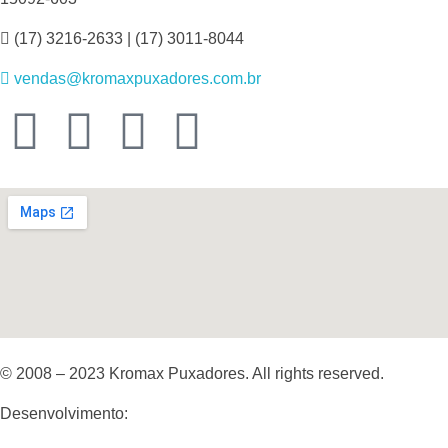
o
(17) 3216-2633 | (17) 3011-8044
vendas@kromaxpuxadores.com.br
–
L
a
d
o
E
© 2008 – 2023 Kromax Puxadores. All rights reserved.
Desenvolvimento:
Agência TM&C
s