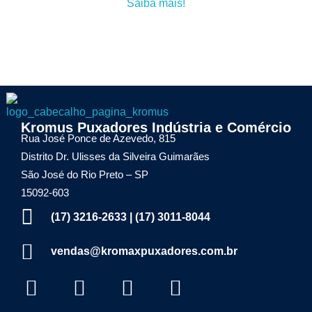
Saiba mais!
Kromax Puxadores
Kromus Puxadores Indústria e Comércio
Fábrica de ferragens especializada em Puxadores em Inox e Alumínio, Dobradiças Pivotantes e Kits Aparentes
Rua José Ponce de Azevedo, 815
Distrito Dr. Ulisses da Silveira Guimarães
São José do Rio Preto – SP
15092-603
(17) 3216-2633 | (17) 3011-8044
vendas@kromaxpuxadores.com.br