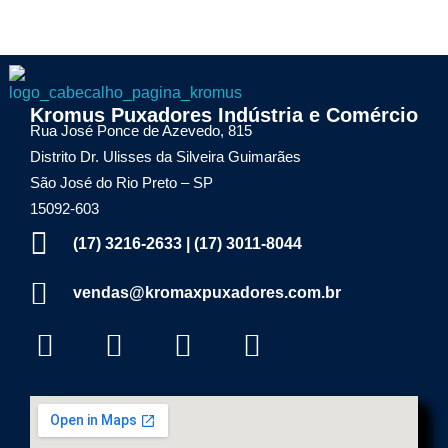
Kromax Puxadores
Kromus Puxadores Indústria e Comércio
Fábrica de ferragens especializada em Puxadores em Inox e Alumínio, Dobradiças Pivotantes e Kits Aparentes
Rua José Ponce de Azevedo, 815
Distrito Dr. Ulisses da Silveira Guimarães
São José do Rio Preto – SP
15092-603
(17) 3216-2633 | (17) 3011-8044
vendas@kromaxpuxadores.com.br