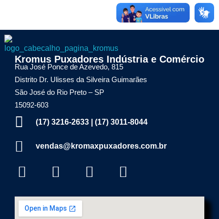
o
l
Kromax Puxadores
Kromus Puxadores Indústria e Comércio
Fábrica de ferragens especializada em Puxadores em Inox e Alumínio, Dobradiças Pivotantes e Kits Aparentes
Rua José Ponce de Azevedo, 815
i
Distrito Dr. Ulisses da Silveira Guimarães
São José do Rio Preto – SP
d
15092-603
(17) 3216-2633 | (17) 3011-8044
o
vendas@kromaxpuxadores.com.br
–
H
e