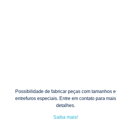
i
r
o
D
u
p
Possibilidade de fabricar peças com tamanhos e
l
entrefuros especiais. Entre em contato para mais
detalhes.
o
Saiba mais!
P