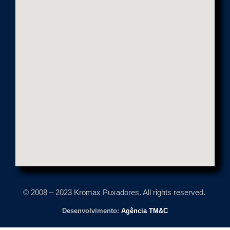
r
c
u
l
e
s
© 2008 – 2023 Kromax Puxadores. All rights reserved.
Desenvolvimento:
Agência TM&C