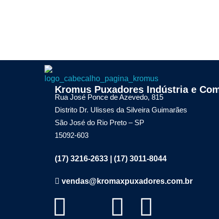
Kromax Puxadores
Kromus Puxadores Indústria e Com
Fábrica de ferragens especializada em Puxadores em Inox e Alumínio, Dobradiças Pivotantes e Kits Aparentes
Rua José Ponce de Azevedo, 815
Distrito Dr. Ulisses da Silveira Guimarães
São José do Rio Preto – SP
15092-603
(17) 3216-2633 | (17) 3011-8044
vendas@kromaxpuxadores.com.br