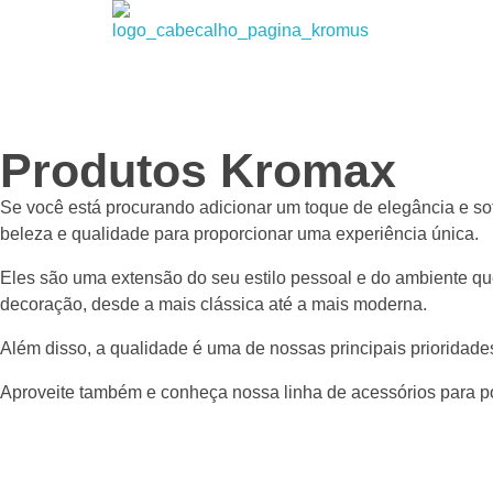
Kromax Puxadores
Fábrica de ferragens especializada em Puxadores em Inox e Alumínio, Dobradiças Pivotantes e Kits Aparentes
Produtos Kromax
Se você está procurando adicionar um toque de elegância e so
beleza e qualidade para proporcionar uma experiência única.
Eles são uma extensão do seu estilo pessoal e do ambiente q
decoração, desde a mais clássica até a mais moderna.
Além disso, a qualidade é uma de nossas principais prioridades
Aproveite também e conheça nossa linha de acessórios para po